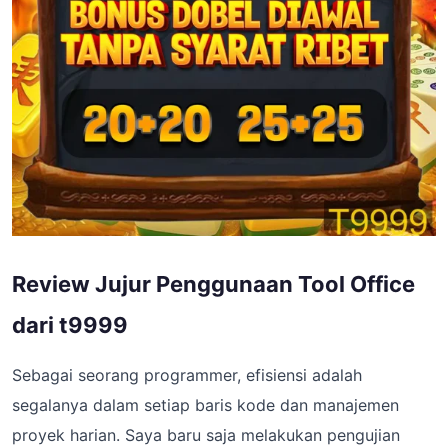
Review Jujur Penggunaan Tool Office
dari t9999
Sebagai seorang programmer, efisiensi adalah
segalanya dalam setiap baris kode dan manajemen
proyek harian. Saya baru saja melakukan pengujian