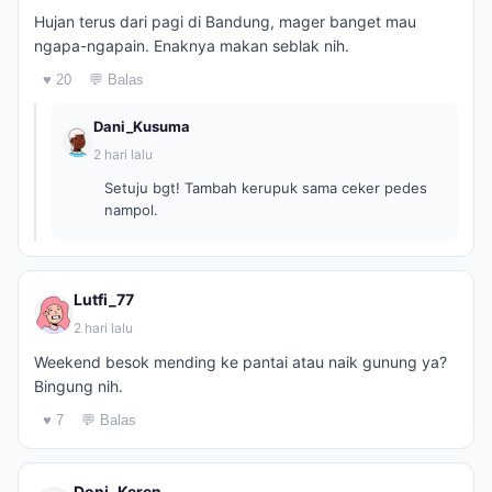
Hujan terus dari pagi di Bandung, mager banget mau
ngapa-ngapain. Enaknya makan seblak nih.
♥ 20
💬 Balas
Dani_Kusuma
2 hari lalu
Setuju bgt! Tambah kerupuk sama ceker pedes
nampol.
Lutfi_77
2 hari lalu
Weekend besok mending ke pantai atau naik gunung ya?
Bingung nih.
♥ 7
💬 Balas
Doni_Keren