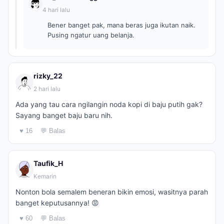
4 hari lalu
Bener banget pak, mana beras juga ikutan naik.
Pusing ngatur uang belanja.
rizky_22
2 hari lalu
Ada yang tau cara ngilangin noda kopi di baju putih gak?
Sayang banget baju baru nih.
♥ 16
💬 Balas
Taufik_H
Kemarin
Nonton bola semalem beneran bikin emosi, wasitnya parah
banget keputusannya! 😡
♥ 60
💬 Balas