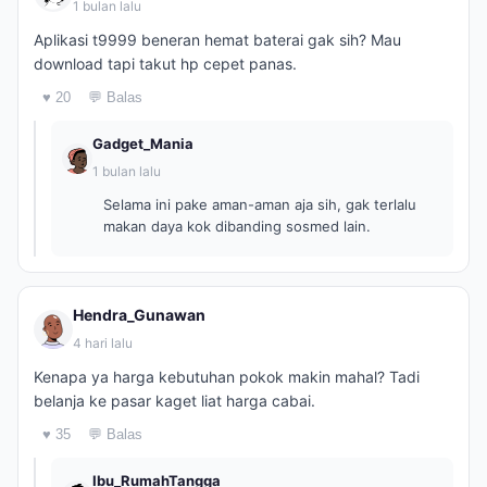
1 bulan lalu
Aplikasi t9999 beneran hemat baterai gak sih? Mau
download tapi takut hp cepet panas.
♥ 20
💬 Balas
Gadget_Mania
1 bulan lalu
Selama ini pake aman-aman aja sih, gak terlalu
makan daya kok dibanding sosmed lain.
Hendra_Gunawan
4 hari lalu
Kenapa ya harga kebutuhan pokok makin mahal? Tadi
belanja ke pasar kaget liat harga cabai.
♥ 35
💬 Balas
Ibu_RumahTangga