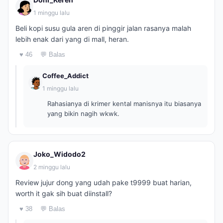
1 minggu lalu
Beli kopi susu gula aren di pinggir jalan rasanya malah
lebih enak dari yang di mall, heran.
♥ 46
💬 Balas
Coffee_Addict
1 minggu lalu
Rahasianya di krimer kental manisnya itu biasanya
yang bikin nagih wkwk.
Joko_Widodo2
2 minggu lalu
Review jujur dong yang udah pake t9999 buat harian,
worth it gak sih buat diinstall?
♥ 38
💬 Balas