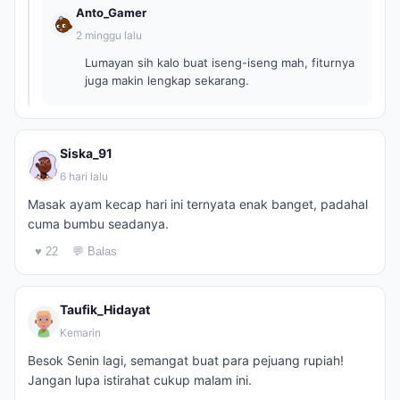
Anto_Gamer
2 minggu lalu
Lumayan sih kalo buat iseng-iseng mah, fiturnya
juga makin lengkap sekarang.
Siska_91
6 hari lalu
Masak ayam kecap hari ini ternyata enak banget, padahal
cuma bumbu seadanya.
♥ 22
💬 Balas
Taufik_Hidayat
Kemarin
Besok Senin lagi, semangat buat para pejuang rupiah!
Jangan lupa istirahat cukup malam ini.