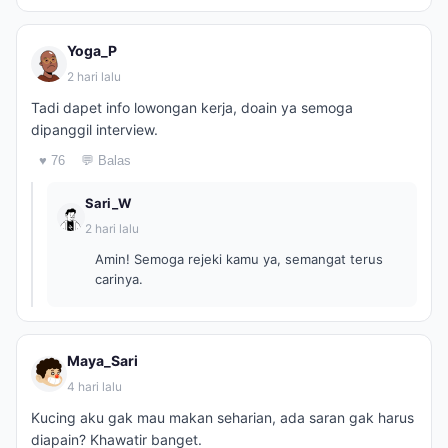
Yoga_P
2 hari lalu
Tadi dapet info lowongan kerja, doain ya semoga
dipanggil interview.
♥ 76
💬 Balas
Sari_W
2 hari lalu
Amin! Semoga rejeki kamu ya, semangat terus
carinya.
Maya_Sari
4 hari lalu
Kucing aku gak mau makan seharian, ada saran gak harus
diapain? Khawatir banget.