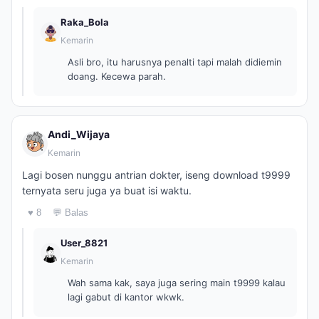
Raka_Bola
Kemarin
Asli bro, itu harusnya penalti tapi malah didiemin
doang. Kecewa parah.
Andi_Wijaya
Kemarin
Lagi bosen nunggu antrian dokter, iseng download t9999
ternyata seru juga ya buat isi waktu.
♥ 8
💬 Balas
User_8821
Kemarin
Wah sama kak, saya juga sering main t9999 kalau
lagi gabut di kantor wkwk.