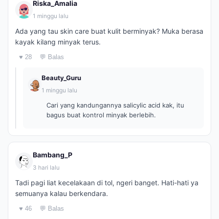
Riska_Amalia
1 minggu lalu
Ada yang tau skin care buat kulit berminyak? Muka berasa
kayak kilang minyak terus.
♥ 28
💬 Balas
Beauty_Guru
1 minggu lalu
Cari yang kandungannya salicylic acid kak, itu
bagus buat kontrol minyak berlebih.
Bambang_P
3 hari lalu
Tadi pagi liat kecelakaan di tol, ngeri banget. Hati-hati ya
semuanya kalau berkendara.
♥ 46
💬 Balas