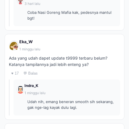
3 hari lalu
Coba Nasi Goreng Mafia kak, pedesnya mantul
bgt!
Eka_W
1 minggu lalu
Ada yang udah dapet update t9999 terbaru belum?
Katanya tampilannya jadi lebih enteng ya?
♥ 17
💬 Balas
Indra_K
1 minggu lalu
Udah nih, emang beneran smooth sih sekarang,
gak nge-lag kayak dulu lagi.