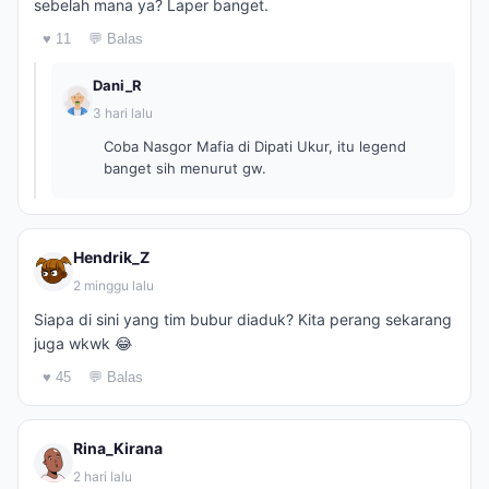
sebelah mana ya? Laper banget.
♥ 11
💬 Balas
Dani_R
3 hari lalu
Coba Nasgor Mafia di Dipati Ukur, itu legend
banget sih menurut gw.
Hendrik_Z
2 minggu lalu
Siapa di sini yang tim bubur diaduk? Kita perang sekarang
juga wkwk 😂
♥ 45
💬 Balas
Rina_Kirana
2 hari lalu