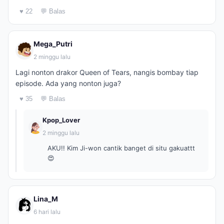
♥ 22
💬 Balas
Mega_Putri
2 minggu lalu
Lagi nonton drakor Queen of Tears, nangis bombay tiap
episode. Ada yang nonton juga?
♥ 35
💬 Balas
Kpop_Lover
2 minggu lalu
AKU!! Kim Ji-won cantik banget di situ gakuattt
😍
Lina_M
6 hari lalu