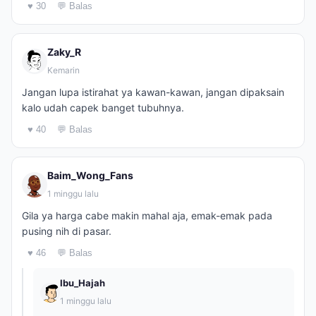
♥ 30
💬 Balas
Zaky_R
Kemarin
Jangan lupa istirahat ya kawan-kawan, jangan dipaksain
kalo udah capek banget tubuhnya.
♥ 40
💬 Balas
Baim_Wong_Fans
1 minggu lalu
Gila ya harga cabe makin mahal aja, emak-emak pada
pusing nih di pasar.
♥ 46
💬 Balas
Ibu_Hajah
1 minggu lalu