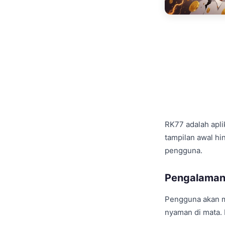
RK77 adalah apli
tampilan awal h
pengguna.
Pengalaman
Pengguna akan m
nyaman di mata. 