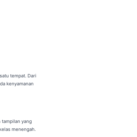
satu tempat. Dari
pada kenyamanan
 tampilan yang
 kelas menengah.