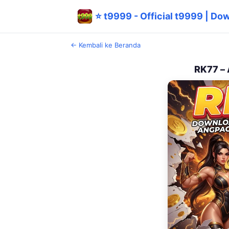
⭐ t9999 - Official t9999 | D
← Kembali ke Beranda
RK77 – 